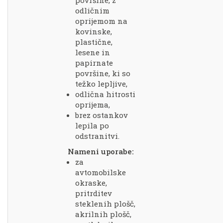
površine, z
odličnim
oprijemom na
kovinske,
plastične,
lesene in
papirnate
površine, ki so
težko lepljive,
odlična hitrosti
oprijema,
brez ostankov
lepila po
odstranitvi.
Nameni uporabe:
za
avtomobilske
okraske,
pritrditev
steklenih plošč,
akrilnih plošč,