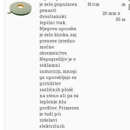
je zelo popularen
N/cm
m
penasti
20 mm x
dvostranski
50 m
lepilni trak.
Njegova uporaba
je zelo široka, saj
prenese izredno
močne
obremenitve.
Nepogrešljiv je v
reklamni
industriji, mnogi
ga uporabljajo za
pritrditev
različnih plošč
na steno ali pa za
leplenje Alu
profilov. Primeren
je tudi pri
izdelavi
električnih