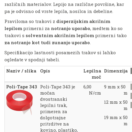
različnih materialov. Lepijo na različne površine, kar
pa je odvisno od vrste lepila, nosilca in debeline.
Praviloma so trakovi z
disperzijskim akrilnim
lepilom
primerni za
notranjo uporabo
, medtem ko so
trakovi s
solventnim akrilnim lepilom
primerni tako
za notranjo kot tudi zunanjo uporabo
.
Specifikacijo lastnosti posamezih trakov si lahko
ogledate v spodnji tabeli.
Naziv / slika
Opis
Lepilna
Dimenzija
moč
Poli-Tape 343
Poli-Tape 343 je
6,00
9 mm x 50
močan
N/cm
m
dvostranski
12 mm x 50
lepilni trak,
m
primeren za
19 mm x 50
dolgotrajne
m
pritrditve na
kovino, plastiko,