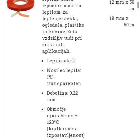
12 mm x 50
izjemno močnim
m
lepilom, za
18 mm x
leplenje stekla,
50 m
ogledala, plastike
in kovine. Zelo
vzdržljiv tudi pri
zunanjih
aplikacijah.
Lepilo: akril
Nosilec lepila:
PE -
transparenten
Debelina: 0,22
mm
Območje
uporabe: do +
120°C
(kratkoročna
izpostavljenost)