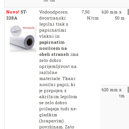
Novo!
ST-
Vodoodporen
7,50
620 mm x
328A
dvostranski
N/cm
50 m
lepilni trak s
papirnatimi
vlakni in
papirnatim
nosilcem na
obeh straneh
ima
zelo dobro
oprijemljivost na
različne
materiale. Tkani
nosilni papir, ki
620 mm x
je prepojen z
tm
akrilnim lepilom
se zelo dobro
prilagaja tudi ne-
gladkim
(hrapavim)
površinam. Zato