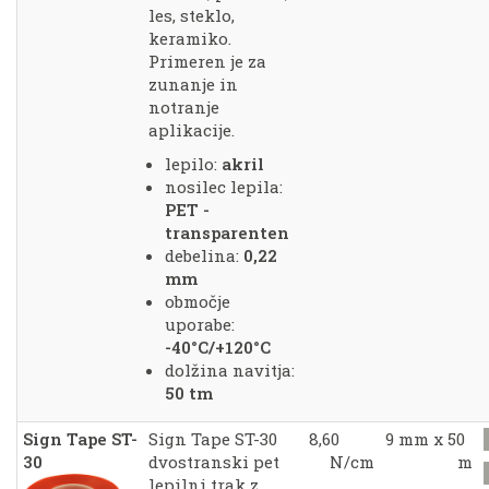
les, steklo,
keramiko.
Primeren je za
zunanje in
notranje
aplikacije.
lepilo:
akril
nosilec lepila:
PET -
transparenten
debelina:
0,22
mm
območje
uporabe:
-40°C/+120°C
dolžina navitja:
50 tm
Sign Tape ST-
Sign Tape ST-30
8,60
9 mm x 50
30
dvostranski pet
N/cm
m
lepilni trak z