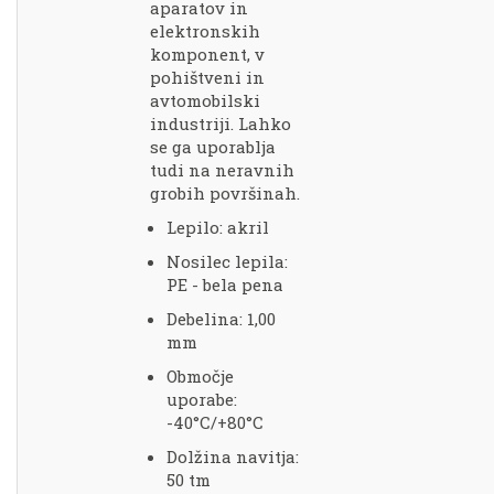
aparatov in
elektronskih
komponent, v
pohištveni in
avtomobilski
industriji. Lahko
se ga uporablja
tudi na neravnih
grobih površinah.
Lepilo: akril
Nosilec lepila:
PE - bela pena
Debelina: 1,00
mm
Območje
uporabe:
-40°C/+80°C
Dolžina navitja:
50 tm