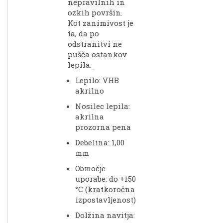
nepravilnih in
ozkih površin.
Kot zanimivost je
ta, da po
odstranitvi ne
pušča ostankov
lepila.
Lepilo: VHB
akrilno
Nosilec lepila:
akrilna
prozorna pena
Debelina: 1,00
mm
Območje
uporabe: do +150
°C (kratkoročna
izpostavljenost)
Dolžina navitja: