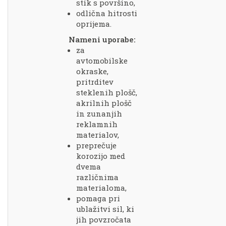
stik s površino,
odlična hitrosti
oprijema.
Nameni uporabe:
za
avtomobilske
okraske,
pritrditev
steklenih plošč,
akrilnih plošč
in zunanjih
reklamnih
materialov,
preprečuje
korozijo med
dvema
različnima
materialoma,
pomaga pri
ublažitvi sil, ki
jih povzročata