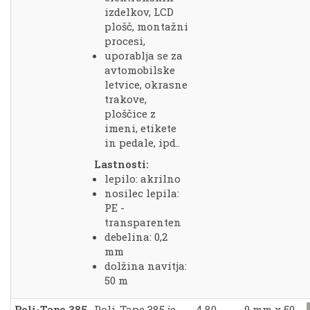
izdelkov, LCD
plošč, montažni
procesi,
uporablja se za
avtomobilske
letvice, okrasne
trakove,
ploščice z
imeni, etikete
in pedale, ipd..
Lastnosti:
lepilo: akrilno
nosilec lepila:
PE -
transparenten
debelina: 0,2
mm
dolžina navitja:
50 m
Poli-Tape 385
Poli-Tape 385 je
4,80
9 mm x 50