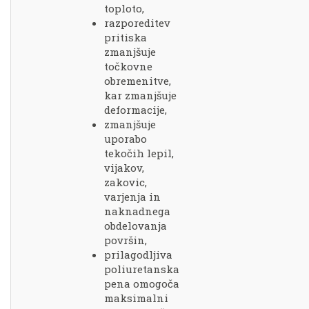
toploto,
razporeditev
pritiska
zmanjšuje
točkovne
obremenitve,
kar zmanjšuje
deformacije,
zmanjšuje
uporabo
tekočih lepil,
vijakov,
zakovic,
varjenja in
naknadnega
obdelovanja
površin,
prilagodljiva
poliuretanska
pena omogoča
maksimalni