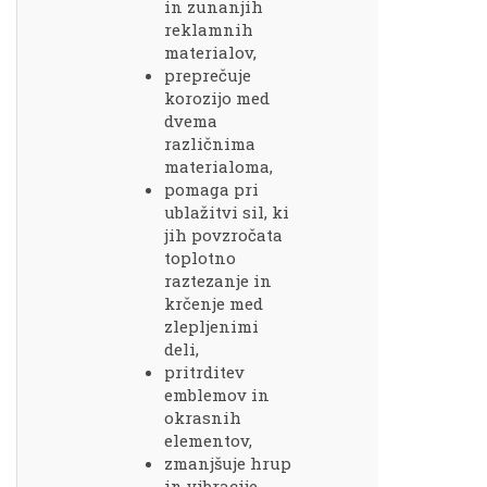
in zunanjih
reklamnih
materialov,
preprečuje
korozijo med
dvema
različnima
materialoma,
pomaga pri
ublažitvi sil, ki
jih povzročata
toplotno
raztezanje in
krčenje med
zlepljenimi
deli,
pritrditev
emblemov in
okrasnih
elementov,
zmanjšuje hrup
in vibracije.