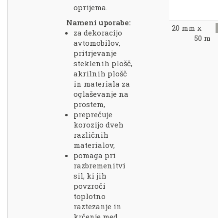
oprijema.
Nameni uporabe:
20 mm x
za dekoracijo
50 m
avtomobilov,
pritrjevanje
steklenih plošč,
akrilnih plošč
in materiala za
oglaševanje na
prostem,
preprečuje
korozijo dveh
različnih
materialov,
pomaga pri
razbremenitvi
sil, ki jih
povzroči
toplotno
raztezanje in
krčenje med