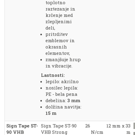
toplotno
raztezanje in
krčenje med
zlepljenimi
deli,
pritrditev
emblemov in
okrasnih
elementov,
zmanjšuje hrup
in vibracije.
Lastnosti:
lepilo: akrilno
nosilec lepila:
PE - bela pena
debelina:
3 mm
dolžina navitja:
15 m
Sign Tape ST-
Sign Tape ST-90
26
12 mm x 33
90 VHB
VHB Strong
N/cm
m