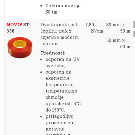
Dolžina navitja:
50 tm
NOVO!
ST-
Dvostranski pet
7,80
30 mm x
338
lepilni trak z
N/cm
50 m
izjemno močnim
50 mm x
lepilom.
50 m
Prednosti:
odporen na UV
svetlobo,
odporen na
ekstremne
temperature,
temperaturno
območje
uporabe od -5°C
do 150°C,
prilagodljiv,
primeren za
neravne