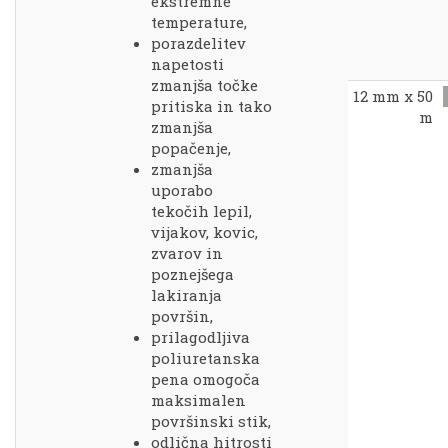
ekstremne
temperature,
porazdelitev
napetosti
zmanjša točke
12 mm x 50
pritiska in tako
m
zmanjša
popačenje,
zmanjša
uporabo
tekočih lepil,
vijakov, kovic,
zvarov in
poznejšega
lakiranja
površin,
prilagodljiva
poliuretanska
pena omogoča
maksimalen
površinski stik,
odlična hitrosti