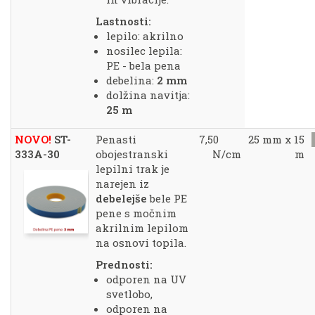
Lastnosti:
lepilo: akrilno
nosilec lepila:
PE - bela pena
debelina:
2 mm
dolžina navitja:
25 m
NOVO!
ST-
Penasti
7,50
25 mm x 15
333A-30
obojestranski
N/cm
m
lepilni trak je
narejen iz
debelejše
bele PE
pene s močnim
akrilnim lepilom
na osnovi topila.
Prednosti:
odporen na UV
svetlobo,
odporen na