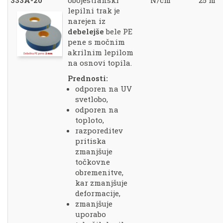
333A-20
obojestranski
N/cm
25 m
lepilni trak je
narejen iz
debelejše
bele PE
pene s močnim
akrilnim lepilom
na osnovi topila.
Prednosti:
odporen na UV
svetlobo,
odporen na
toploto,
razporeditev
pritiska
zmanjšuje
točkovne
obremenitve,
kar zmanjšuje
deformacije,
zmanjšuje
uporabo