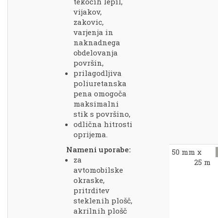
tekočih lepil,
vijakov,
zakovic,
varjenja in
naknadnega
obdelovanja
površin,
prilagodljiva
poliuretanska
pena omogoča
maksimalni
stik s površino,
odlična hitrosti
oprijema.
Nameni uporabe:
50 mm x
za
25 m
avtomobilske
okraske,
pritrditev
steklenih plošč,
akrilnih plošč