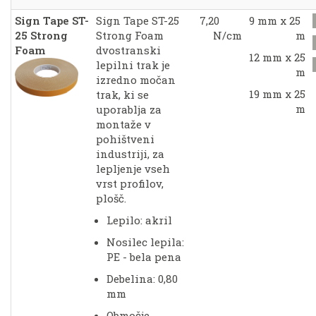
Sign Tape ST-
Sign Tape ST-25
7,20
9 mm x 25
25 Strong
Strong Foam
N/cm
m
Foam
dvostranski
12 mm x 25
lepilni trak je
m
izredno močan
19 mm x 25
trak, ki se
m
uporablja za
montaže v
pohištveni
industriji, za
lepljenje vseh
vrst profilov,
plošč.
Lepilo: akril
Nosilec lepila:
PE - bela pena
Debelina: 0,80
mm
Območje