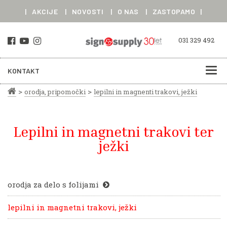
|
AKCIJE
|
NOVOSTI
|
O NAS
|
ZASTOPAMO
|
031 329 492
KONTAKT
>
>
orodja, pripomočki
lepilni in magnenti trakovi, ježki
Lepilni in magnetni trakovi ter
ježki
orodja za delo s folijami
lepilni in magnetni trakovi, ježki