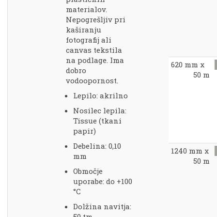
materialov.
Nepogrešljiv pri
kaširanju
fotografij ali
canvas tekstila
na podlage. Ima
620 mm x
dobro
50 m
vodoopornost.
Lepilo: akrilno
Nosilec lepila:
Tissue (tkani
papir)
Debelina: 0,10
1240 mm x
mm
50 m
Območje
uporabe: do +100
°C
Dolžina navitja:
50 tm