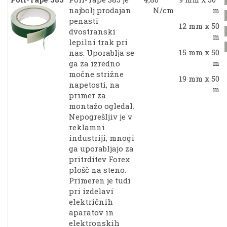
najbolj prodajan
N/cm
m
penasti
12 mm x 50
dvostranski
m
lepilni trak pri
15 mm x 50
nas. Uporablja se
m
ga za izredno
močne strižne
19 mm x 50
napetosti, na
m
primer za
montažo ogledal.
Nepogrešljiv je v
reklamni
industriji, mnogi
ga uporabljajo za
pritrditev Forex
plošč na steno.
Primeren je tudi
pri izdelavi
električnih
aparatov in
elektronskih