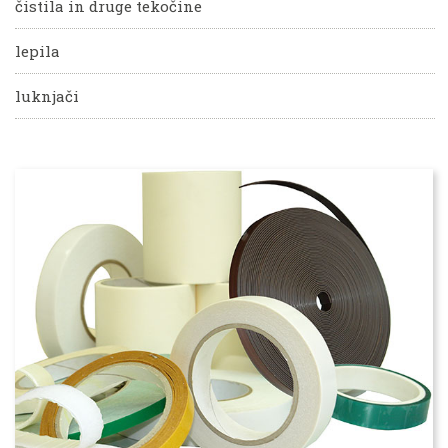
čistila in druge tekočine
lepila
luknjači