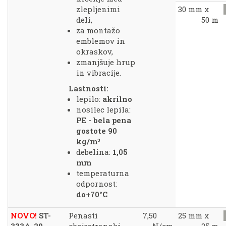
zlepljenimi
30 mm x
deli,
50 m
za montažo
emblemov in
okraskov,
zmanjšuje hrup
in vibracije.
Lastnosti:
lepilo:
akrilno
nosilec lepila:
PE - bela pena
gostote 90
kg/m³
debelina:
1,05
mm
temperaturna
odpornost:
do+70°C
NOVO!
ST-
Penasti
7,50
25 mm x