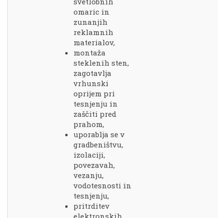
svetlobnih
omaric in
zunanjih
reklamnih
materialov,
montaža
steklenih sten,
zagotavlja
vrhunski
oprijem pri
tesnjenju in
zaščiti pred
prahom,
uporablja se v
gradbeništvu,
izolaciji,
povezavah,
vezanju,
vodotesnosti in
tesnjenju,
pritrditev
elektronskih