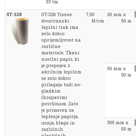
33 tm
ST-328
ST-328 Tissue
7,50
20 mm x
dvostranski
N/cm
50 m
lepilni trak ima
zelo dobro
oprijemljivost na
različne
materiale. Tkani
nosilni papir, ki
je prepojen z
50 mm x
akrilnim lepilom
50 m
se zelo dobro
prilagaja tudi ne-
gladkim
(hrapavim)
površinam. Zato
je primeren za
leplenje papirja,
305 mm x
usnja, blaga in
50 m
različnih
plastičnih