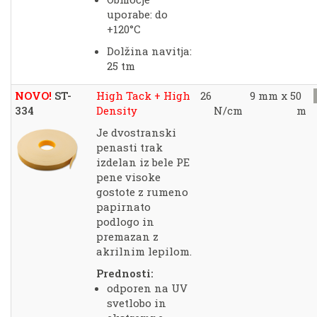
uporabe: do
+120°C
Dolžina navitja:
25 tm
NOVO!
ST-
High Tack + High
26
9 mm x 50
334
Density
N/cm
m
Je dvostranski
penasti trak
izdelan iz bele PE
pene visoke
gostote z rumeno
papirnato
podlogo in
premazan z
akrilnim lepilom.
Prednosti:
odporen na UV
svetlobo in