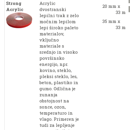
Strong
Acrylic
20 mm x
Acrylic
dvostranski
33 m
lepilni trak z zelo
35 mm x
močnim lepilom
33 m
lepi široko paleto
materialov,
vključno
materiale s
srednjo in visoko
površinsko
energijo, npr.
kovino, steklo,
pleksi steklo, les,
beton, plastiko in
gumo. Odlična je
zunanja
obstojnost na
sonce, ozon,
temperaturo in
vlago. Primeren je
tudi za lepljenje