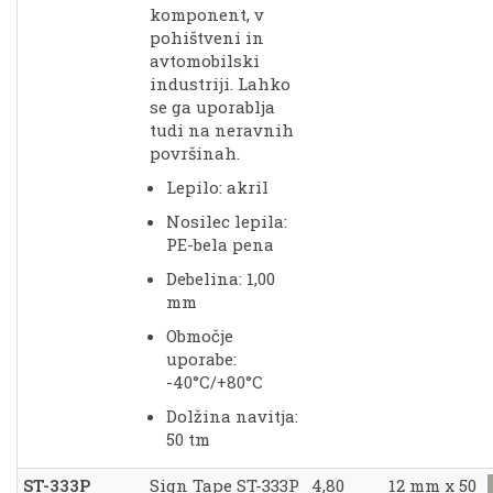
komponent, v
pohištveni in
avtomobilski
industriji. Lahko
se ga uporablja
tudi na neravnih
površinah.
Lepilo: akril
Nosilec lepila:
PE-bela pena
Debelina: 1,00
mm
Območje
uporabe:
-40°C/+80°C
Dolžina navitja:
50 tm
ST-333P
Sign Tape ST-333P
4,80
12 mm x 50